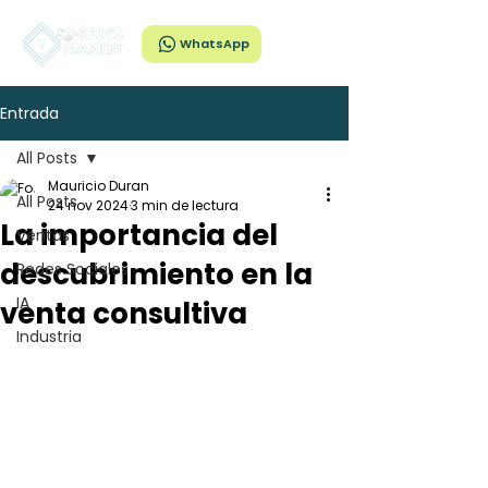
WhatsApp
Entrada
All Posts
Mauricio Duran
All Posts
24 nov 2024
3 min de lectura
La importancia del
Ventas
descubrimiento en la
Redes Sociales
IA
venta consultiva
Industria