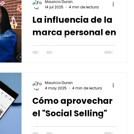
Mauricio Duran
14 jul 2025
4 min de lectura
La influencia de la
marca personal en
ventas
Tu marca personal es tu identidad
profesional y la forma en la que te
perciben los clientes.
Mauricio Duran
4 may 2025
4 min de lectura
Cómo aprovechar
el "Social Selling"
de manera