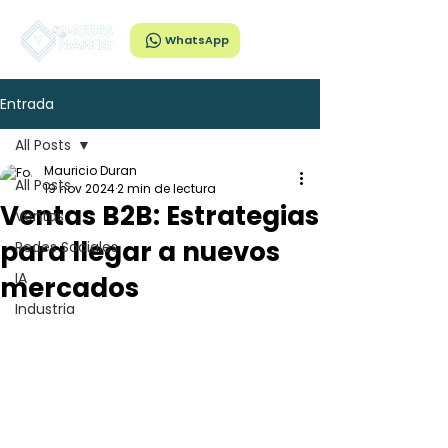
WhatsApp
Entrada
All Posts
Mauricio Duran
All Posts
19 nov 2024
2 min de lectura
Ventas B2B: Estrategias
Ventas
para llegar a nuevos
Redes Sociales
IA
mercados
Industria