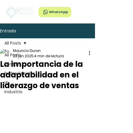
WhatsApp
Entrada
All Posts
Mauricio Duran
All Posts
23 jun 2025
4 min de lectura
La importancia de la
Ventas
adaptabilidad en el
Redes Sociales
IA
liderazgo de ventas
Industria