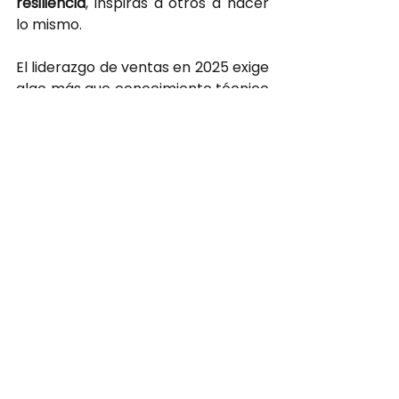
resiliencia
, inspiras a otros a hacer 
lo mismo.
El liderazgo de ventas en 2025 exige 
algo más que conocimiento técnico 
y habilidades de gestión: requiere 
una
capacidad inquebrantable 
para adaptarse
, innovar y liderar 
con propósito en un mundo en 
constante transformación.
Reflexiona sobre
tu propio estilo de 
liderazgo: 
¿Eres capaz de 
adaptarte rápidamente a los 
cambios? Si no, ahora es el 
momento de desarrollar esta 
habilidad y convertirte en el tipo de 
líder que los equipos y las empresas 
necesitan para prosperar en el 