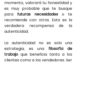
momento, valorará tu honestidad y 
es muy probable que te busque 
para
 futuras necesidades
o te 
recomiende con otros. Esta es la 
verdadera recompensa de la 
autenticidad.
La autenticidad no es solo una 
estrategia, es una
filosofía de 
trabajo
que beneficia tanto a los 
clientes como a los vendedores. Ser 
honesto, transparente y genuino no 
solo genera mejores
resultados en 
ventas
, sino que también
construye 
relaciones duraderas 
basadas en la 
confianza.
¿Estás listo para incorporar más 
autenticidad en tu proceso de 