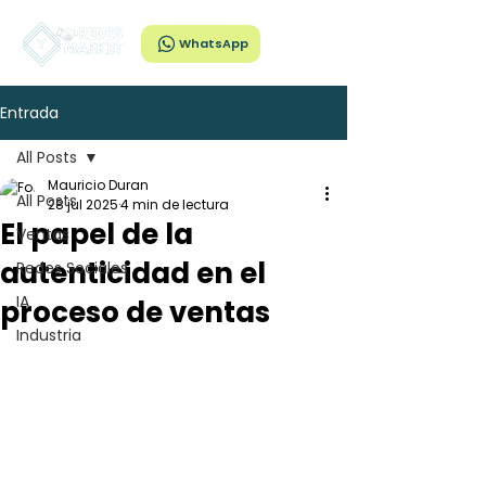
WhatsApp
Entrada
All Posts
Mauricio Duran
All Posts
28 jul 2025
4 min de lectura
El papel de la
Ventas
autenticidad en el
Redes Sociales
IA
proceso de ventas
Industria