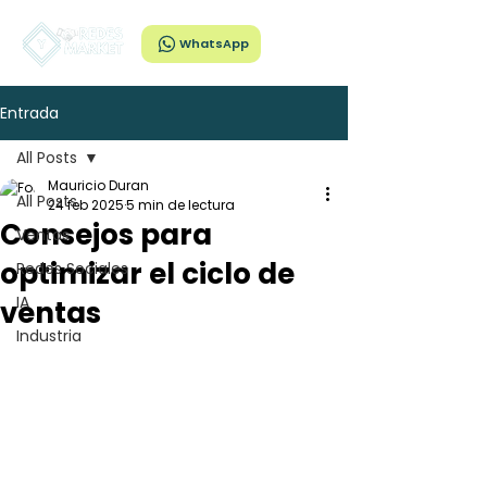
WhatsApp
Entrada
All Posts
Mauricio Duran
All Posts
24 feb 2025
5 min de lectura
Consejos para
Ventas
optimizar el ciclo de
Redes Sociales
IA
ventas
Industria