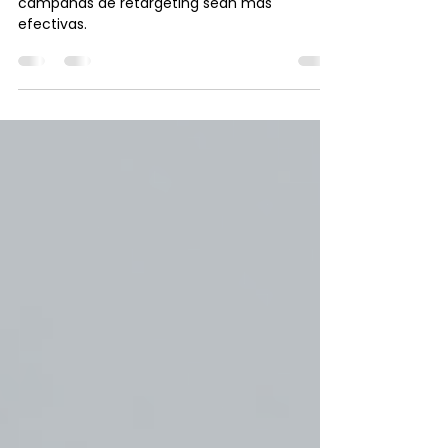
campañas de retargeting
Las mejores prácticas para hacer que tus
campañas de retargeting sean más
efectivas.