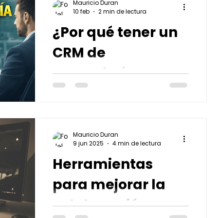
Mauricio Duran
10 feb
2 min de lectura
¿Por qué tener un
CRM de
mensajería ya no
es opcional, sino
Las razones por qué deberías tener
un CRM de mensajería
urgente?
automatizado.
Mauricio Duran
9 jun 2025
4 min de lectura
Herramientas
para mejorar la
colaboración en