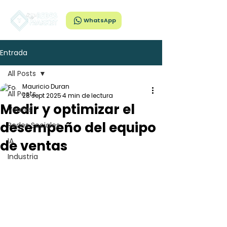
WhatsApp
Entrada
All Posts
Mauricio Duran
All Posts
28 sept 2025
4 min de lectura
Medir y optimizar el
Ventas
desempeño del equipo
Redes Sociales
IA
de ventas
Industria