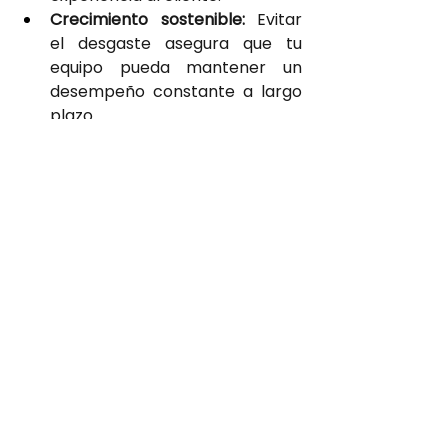
Crecimiento sostenible:
 Evitar 
el desgaste asegura que tu 
equipo pueda mantener un 
desempeño constante a largo 
plazo.
El
desgaste en el equipo de 
ventas
es un desafío que ningún 
líder debe ignorar. La clave para 
prevenirlo es priorizar el bienestar 
de los vendedores,
ofrecer apoyo 
constante 
y establecer un
equilibrio 
saludable
entre los objetivos y el 
trabajo diario. Recuerda que un 
equipo motivado, reconocido y 
respaldado no solo será más 
productivo, sino también más leal y 
comprometido con el éxito de la 