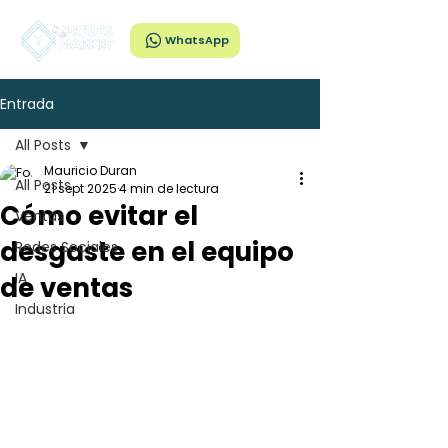
WhatsApp
Entrada
All Posts
Mauricio Duran
All Posts
21 sept 2025
4 min de lectura
Cómo evitar el
Ventas
desgaste en el equipo
Redes Sociales
IA
de ventas
Industria