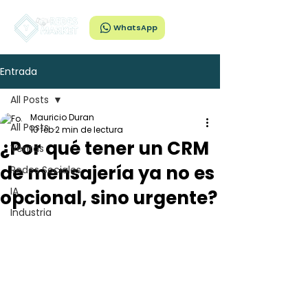
WhatsApp
Entrada
All Posts
Mauricio Duran
All Posts
10 feb
2 min de lectura
¿Por qué tener un CRM
Ventas
de mensajería ya no es
Redes Sociales
IA
opcional, sino urgente?
Industria