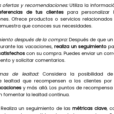
as ofertas y recomendaciones: 
Utiliza la informac
eferencias de tus clientes
 para personalizar l
es. Ofrece productos o servicios relacionados
demuestra que conoces sus necesidades.
iento después de la compra:
 Después de que un c
rante las vacaciones, 
realiza un seguimiento
 pa
satisfechos 
con su compra. Puedes enviar un corre
nto y solicitar comentarios.
mas de lealtad: 
Considera la posibilidad de
 lealtad que recompensen a los clientes por
acaciones
 y más allá. Los puntos de recompensa
 fomentar la lealtad continua.
 
Realiza un seguimiento de las
 métricas clave
, c