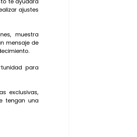
to te ayudará 
alizar ajustes 
nes, muestra 
un mensaje de 
decimiento.
tunidad para 
s exclusivas, 
e tengan una 