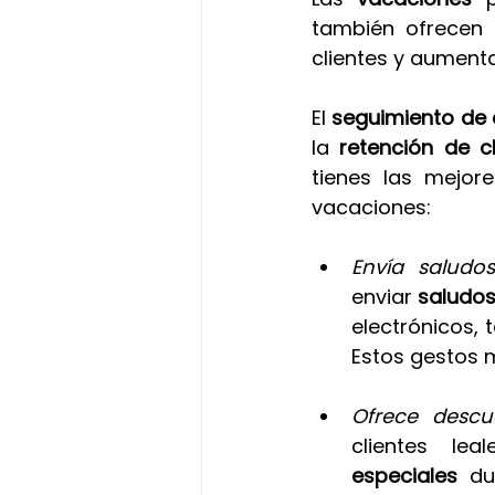
también ofrecen 
clientes y aumenta
El 
seguimiento de 
la 
retención de cl
tienes las mejore
vacaciones:
Envía saludo
enviar 
saludos
electrónicos, t
Estos gestos m
Ofrece descue
clientes leal
especiales
 du