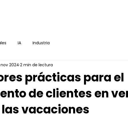
icio
E-book
Asesoría
Blog
Cont
les
IA
Industria
3 nov 2024
2 min de lectura
res prácticas para el
ento de clientes en ve
 las vacaciones