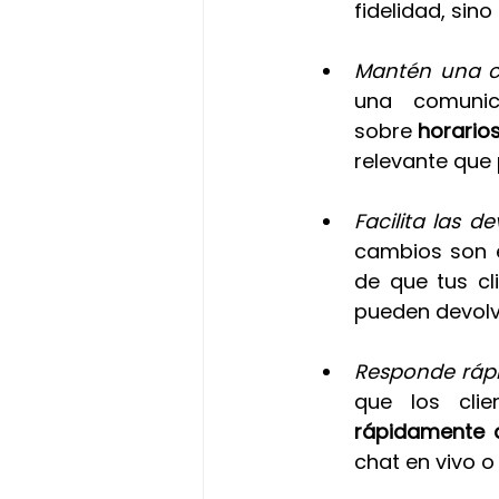
fidelidad, sin
Mantén una c
una comunica
sobre 
horarios
relevante que
Facilita las d
cambios son e
de que tus cl
pueden devolv
Responde rápi
que los clie
rápidamente a
chat en vivo o 