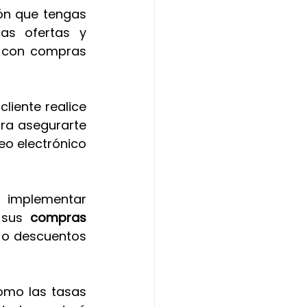
ión que tengas 
as ofertas y 
 con compras 
liente realice 
ra asegurarte 
o electrónico 
 implementar 
 sus
 compras 
 o descuentos 
omo las tasas 