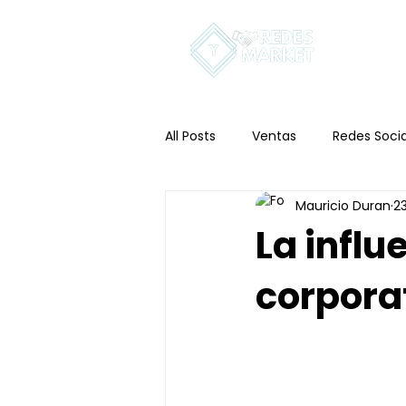
In
All Posts
Ventas
Redes Socia
Mauricio Duran
2
La influ
corporat