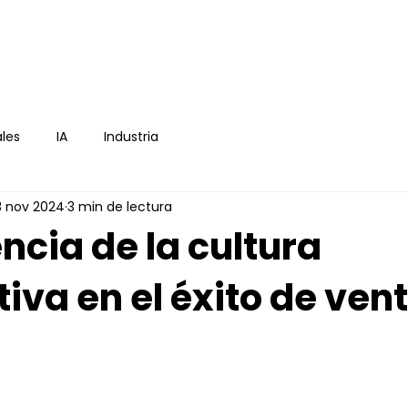
icio
E-book
Asesoría
Blog
Cont
les
IA
Industria
3 nov 2024
3 min de lectura
encia de la cultura
iva en el éxito de ven