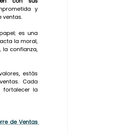
en con sus 
mprometida y 
e ventas.
papel; es una 
cta la moral, 
 la confianza, 
alores, estás 
ventas. Cada 
fortalecer la 
erre de Ventas 