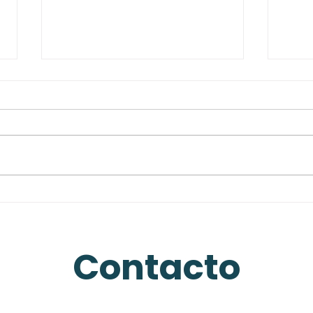
La importancia del
El u
marketing de afiliación
hist
en las ventas
en 
Contacto