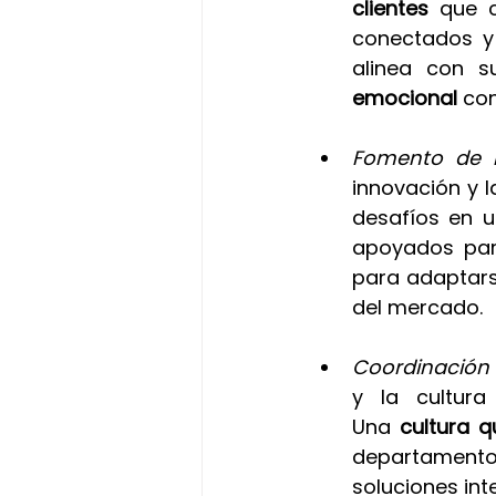
clientes
 que c
conectados y
alinea con su
emocional 
con
Fomento de l
innovación y l
desafíos en u
apoyados pa
para adaptars
del mercado.
Coordinación 
y la cultura
Una 
cultura 
departamentos
soluciones inte