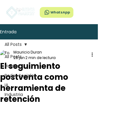
WhatsApp
Entrada
All Posts
Mauricio Duran
All Posts
28 jun
2 min de lectura
El seguimiento
Ventas
postventa como
Redes Sociales
IA
herramienta de
Industria
retención