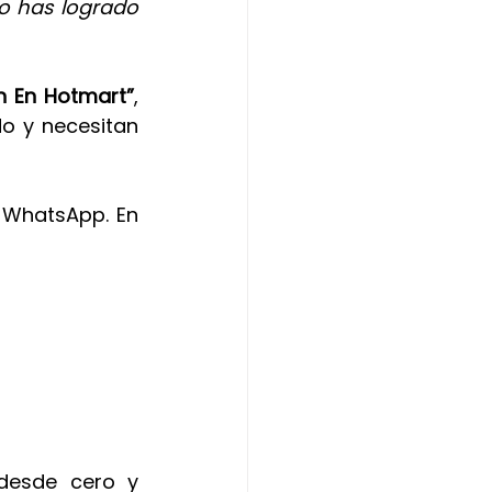
o has logrado 
n En Hotmart”
, 
o y necesitan 
 WhatsApp. En 
esde cero y 