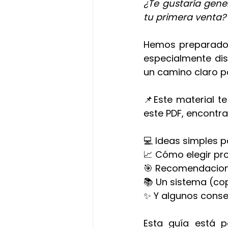
¿Te gustaría gene
tu primera venta?
Hemos preparado 
especialmente dis
un camino claro 
📌Este material t
este PDF, encontra
💻 Ideas simples 
📈 Cómo elegir pr
🎯 Recomendacione
📚 Un sistema (co
✨ Y algunos consej
Esta guía está 