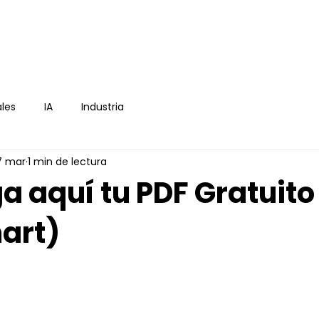
icio
E-book
Asesoría
Blog
Cont
les
IA
Industria
7 mar
1 min de lectura
a aquí tu PDF Gratuito
art)