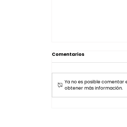
Comentarios
Ya no es posible comentar e
obtener más información.
¿Por qué tener un CRM
de mensajería ya no es
opcional, sino urgente?