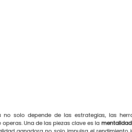
s
no solo depende de las estrategias, las herr
operas. Una de las piezas clave es la
mentalidad 
idad ganadora no solo impulsa el rendimiento ind