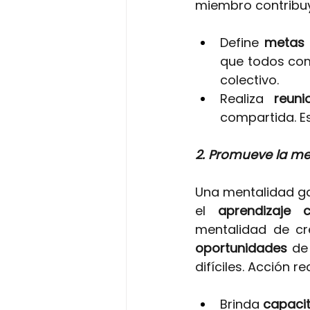
miembro contribuy
Define
 metas 
que todos com
colectivo.
Realiza 
reuni
compartida. E
2. Promueve la me
Una mentalidad ga
el
aprendizaje 
mentalidad de cr
oportunidades 
de
difíciles. Acción 
Brinda 
capacit