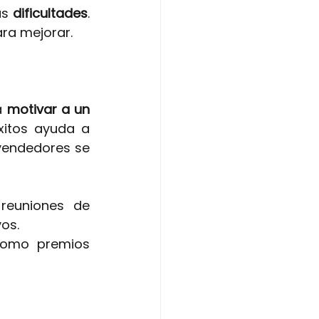
s 
dificultades
. 
ra mejorar.
a
motivar a un 
itos ayuda a 
vendedores se 
reuniones de 
vos.
como premios 