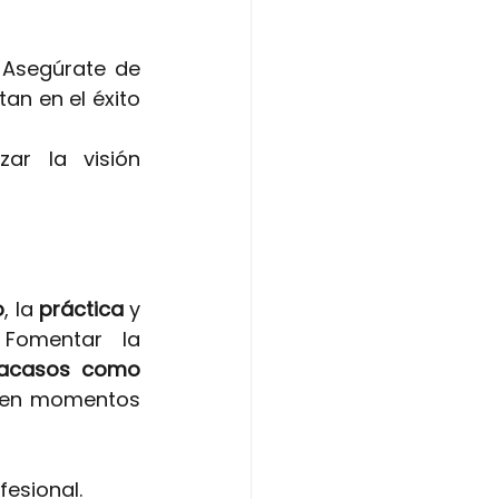
 Asegúrate de 
n en el éxito 
zar la visión 
o
, la
práctica 
y 
Fomentar la 
racasos como 
 en momentos 
fesional.