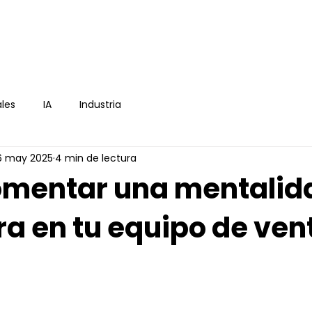
icio
E-book
Asesoría
Blog
Cont
les
IA
Industria
6 may 2025
4 min de lectura
mentar una mentalid
a en tu equipo de ven