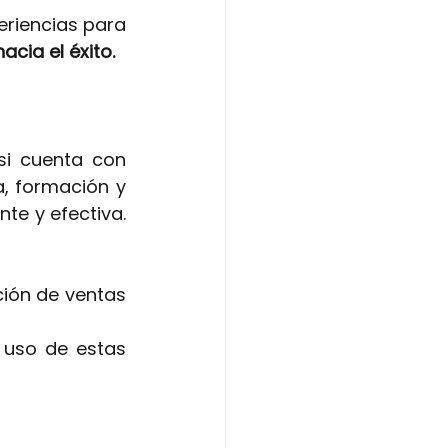
riencias para 
acia el éxito.
i cuenta con 
a, formación y 
e y efectiva. 
ón de ventas 
 uso de estas 