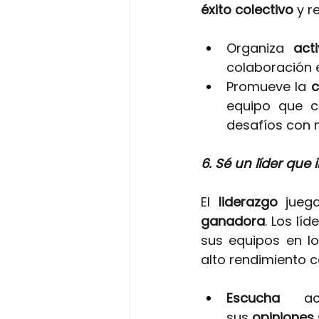
éxito colectivo
y r
Organiza 
act
colaboración 
Promueve la
 
equipo que c
desafíos con 
6. Sé un líder que 
El
liderazgo 
jueg
ganadora
. Los lí
sus equipos en lo
alto rendimiento 
Escucha 
a
sus 
opiniones 