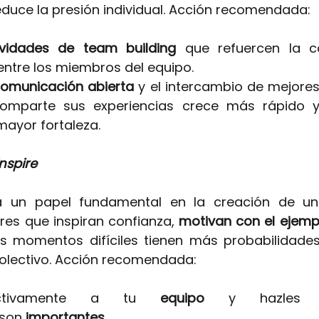
educe la presión individual. Acción recomendada:
ividades de team building
 que refuercen la co
entre los miembros del equipo.
comunicación abierta 
y el intercambio de mejores 
omparte sus experiencias crece más rápido y 
mayor fortaleza.
inspire
a un papel fundamental en la creación de u
deres que inspiran confianza,
 motivan con el ejemp
s momentos difíciles tienen más probabilidades
colectivo. Acción recomendada:
ctivamente a tu 
equipo 
y hazles s
son 
importantes
.