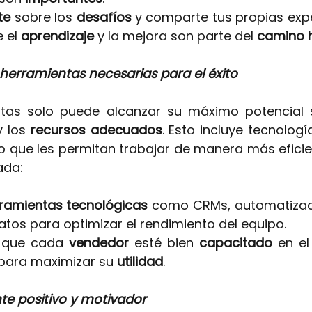
te 
sobre los 
desafíos 
y comparte tus propias expe
 el 
aprendizaje 
y la mejora son parte del 
camino h
 herramientas necesarias para el éxito
tas solo puede alcanzar su máximo potencial s
y los
recursos adecuados
. Esto incluye tecnologí
 que les permitan trabajar de manera más eficient
ada:
ramientas tecnológicas 
como CRMs, automatizaci
datos para optimizar el rendimiento del equipo.
 que cada 
vendedor 
esté bien 
capacitado 
en el
para maximizar su 
utilidad
.
te positivo y motivador